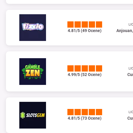
LI
4.81/5 (49 Ocene)
Anjouan,
LI
4.99/5 (52 Ocene)
Cu
LI
4.81/5 (73 Ocene)
Cu