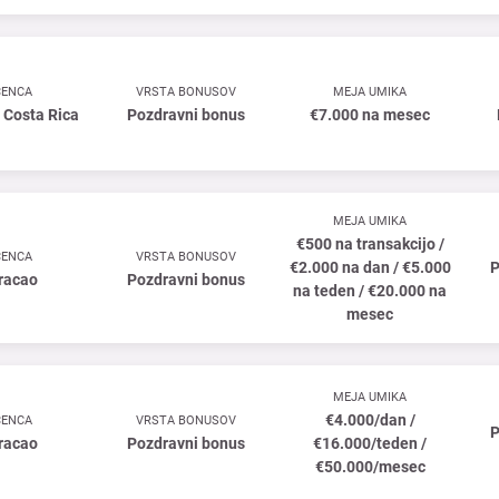
CENCA
VRSTA BONUSOV
MEJA UMIKA
 Costa Rica
Pozdravni bonus
€7.000 na mesec
MEJA UMIKA
€500 na transakcijo /
CENCA
VRSTA BONUSOV
€2.000 na dan / €5.000
P
racao
Pozdravni bonus
na teden / €20.000 na
mesec
MEJA UMIKA
€4.000/dan /
CENCA
VRSTA BONUSOV
P
racao
Pozdravni bonus
€16.000/teden /
€50.000/mesec