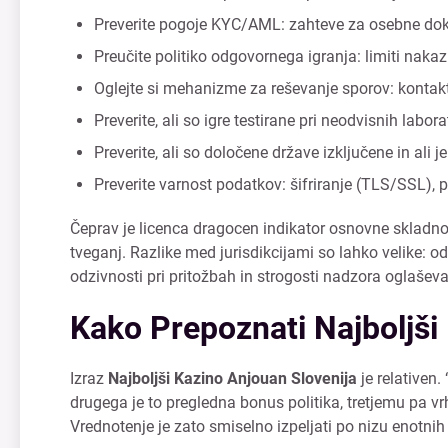
Preverite pogoje KYC/AML: zahteve za osebne doku
Preučite politiko odgovornega igranja: limiti nakaz
Oglejte si mehanizme za reševanje sporov: kontakt 
Preverite, ali so igre testirane pri neodvisnih labora
Preverite, ali so določene države izključene in al
Preverite varnost podatkov: šifriranje (TLS/SSL),
Čeprav je licenca dragocen indikator osnovne skladno
tveganj. Razlike med jurisdikcijami so lahko velike: o
odzivnosti pri pritožbah in strogosti nadzora oglaševa
Kako Prepoznati Najboljši
Izraz
Najboljši Kazino Anjouan Slovenija
je relativen.
drugega je to pregledna bonus politika, tretjemu pa v
Vrednotenje je zato smiselno izpeljati po nizu enotn