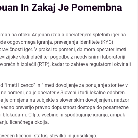
jouan In Zakaj Je Pomembna
i organ na otoku Anjouan izdaja operaterjem spletnih iger na
ede odgovornega igranja, preverjanja identitete (KYC),
ravičnosti iger. V praksi to pomeni, da mora operater imeti
vizijske sledi plačil ter pogodbe z neodvisnimi laboratoriji
vprečnih izplačil (RTP), kadar to zahteva regulatorni okvir ali
“imeti licenco” in “imeti dovoljenje za ponujanje storitev v
 ne pomeni, da je operater v Sloveniji tudi lokalno odobren.
dba je omejena na subjekte s slovenskim dovoljenjem, nadzor
ralci vedno preverijo pravno dopustnost dostopa do posamezne
i blokadami. Cilj te vsebine ni spodbujanje igranja, ampak
anju licenčnega okolja.
aveden licenčni status, številko in jurisdikcijo.