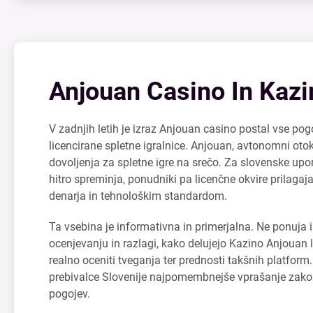
Anjouan Casino In Kazin
V zadnjih letih je izraz Anjouan casino postal vse pog
licencirane spletne igralnice. Anjouan, avtonomni otok 
dovoljenja za spletne igre na srečo. Za slovenske up
hitro spreminja, ponudniki pa licenčne okvire prilagaj
denarja in tehnološkim standardom.
Ta vsebina je informativna in primerjalna. Ne ponuja 
ocenjevanju in razlagi, kako delujejo Kazino Anjouan li
realno oceniti tveganja ter prednosti takšnih platform. 
prebivalce Slovenije najpomembnejše vprašanje zakoni
pogojev.