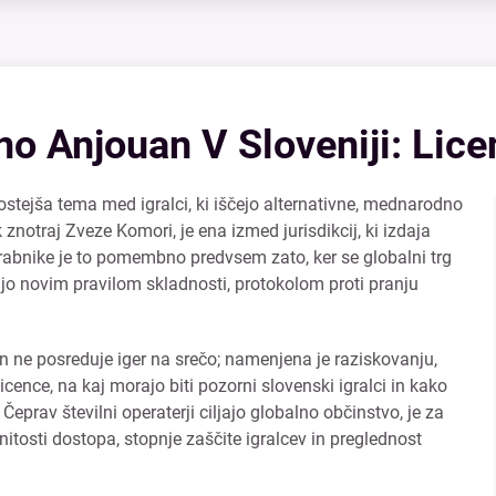
o Anjouan V Sloveniji: Licen
ostejša tema med igralci, ki iščejo alternativne, mednarodno
znotraj Zveze Komori, je ena izmed jurisdikcij, ki izdaja
orabnike je to pomembno predvsem zato, ker se globalni trg
ajo novim pravilom skladnosti, protokolom proti pranju
in ne posreduje iger na srečo; namenjena je raziskovanju,
cence, na kaj morajo biti pozorni slovenski igralci in kako
Čeprav številni operaterji ciljajo globalno občinstvo, je za
tosti dostopa, stopnje zaščite igralcev in preglednost