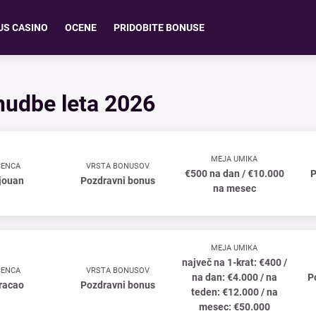
US CASINO
OCENE
PRIDOBITE BONUSE
nudbe leta 2026
MEJA UMIKA
CENCA
VRSTA BONUSOV
€500 na dan / €10.000
P
jouan
Pozdravni bonus
na mesec
MEJA UMIKA
največ na 1-krat: €400 /
CENCA
VRSTA BONUSOV
na dan: €4.000 / na
P
racao
Pozdravni bonus
teden: €12.000 / na
mesec: €50.000