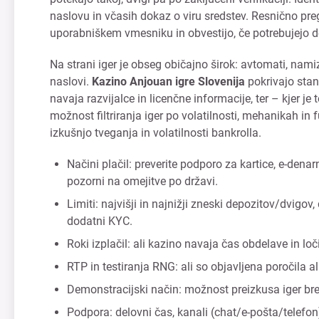
naslovu in včasih dokaz o viru sredstev. Resnično pr
uporabniškem vmesniku in obvestijo, če potrebujejo
Na strani iger je obseg običajno širok: avtomati, namizne
naslovi.
Kazino Anjouan igre Slovenija
pokrivajo stan
navaja razvijalce in licenčne informacije, ter – kjer 
možnost filtriranja iger po volatilnosti, mehanikah in 
izkušnjo tveganja in volatilnosti bankrolla.
Načini plačil: preverite podporo za kartice, e-dena
pozorni na omejitve po državi.
Limiti: najvišji in najnižji zneski depozitov/dvigo
dodatni KYC.
Roki izplačil: ali kazino navaja čas obdelave in l
RTP in testiranja RNG: ali so objavljena poročila al
Demonstracijski način: možnost preizkusa iger brez
Podpora: delovni čas, kanali (chat/e-pošta/telefo