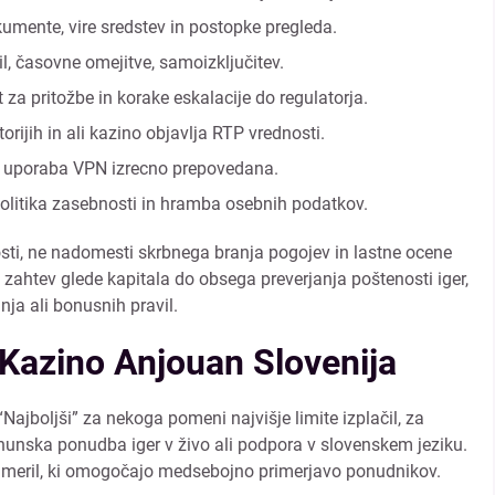
mente, vire sredstev in postopke pregleda.
il, časovne omejitve, samoizključitev.
za pritožbe in korake eskalacije do regulatorja.
torijih in ali kazino objavlja RTP vrednosti.
i je uporaba VPN izrecno prepovedana.
 politika zasebnosti in hramba osebnih podatkov.
sti, ne nadomesti skrbnega branja pogojev in lastne ocene
d zahtev glede kapitala do obsega preverjanja poštenosti iger,
nja ali bonusnih pravil.
 Kazino Anjouan Slovenija
 “Najboljši” za nekoga pomeni najvišje limite izplačil, za
rhunska ponudba iger v živo ali podpora v slovenskem jeziku.
ih meril, ki omogočajo medsebojno primerjavo ponudnikov.